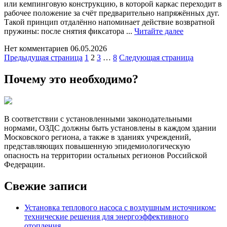
или кемпинговую конструкцию, в которой каркас переходит в
рабочее положение за счёт предварительно напряжённых дуг.
Такой принцип отдалённо напоминает действие возвратной
Читайте
пружины: после снятия фиксатора ...
Читайте далее
далее
Нет комментариев
06.05.2026
Пагинация
Страница
Страница
Страница
Страница
Предыдущая страница
1
2
3
…
8
Следующая страница
записей
Почему это необходимо?
В соответствии с установленными законодательными
нормами, ОЗДС должны быть установлены в каждом здании
Московского региона, а также в зданиях учреждений,
представляющих повышенную эпидемиологическую
опасность на территории остальных регионов Российской
Федерации.
Свежие записи
Установка теплового насоса с воздушным источником:
технические решения для энергоэффективного
отопления