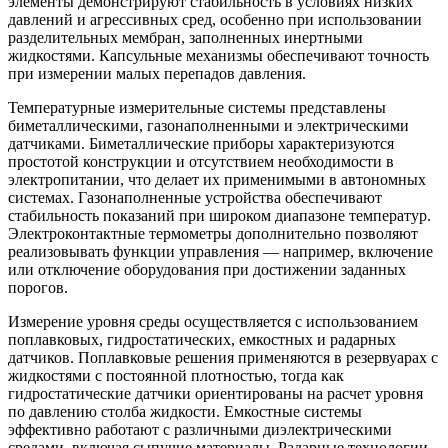
элементы демонстрируют стабильность в условиях низких
давлений и агрессивных сред, особенно при использовании
разделительных мембран, заполненных инертными
жидкостями. Капсульные механизмы обеспечивают точность
при измерении малых перепадов давления.
Температурные измерительные системы представлены
биметаллическими, газонаполненными и электрическими
датчиками. Биметаллические приборы характеризуются
простотой конструкции и отсутствием необходимости в
электропитании, что делает их применимыми в автономных
системах. Газонаполненные устройства обеспечивают
стабильность показаний при широком диапазоне температур.
Электроконтактные термометры дополнительно позволяют
реализовывать функции управления — например, включение
или отключение оборудования при достижении заданных
порогов.
Измерение уровня среды осуществляется с использованием
поплавковых, гидростатических, емкостных и радарных
датчиков. Поплавковые решения применяются в резервуарах с
жидкостями с постоянной плотностью, тогда как
гидростатические датчики ориентированы на расчет уровня
по давлению столба жидкости. Емкостные системы
эффективно работают с различными диэлектрическими
средами, включая сыпучие материалы. Радарные технологии