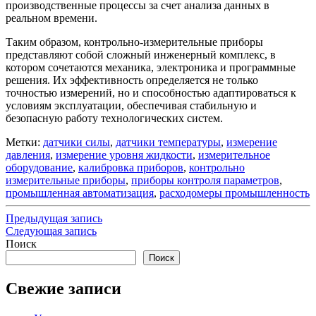
производственные процессы за счет анализа данных в
реальном времени.
Таким образом, контрольно-измерительные приборы
представляют собой сложный инженерный комплекс, в
котором сочетаются механика, электроника и программные
решения. Их эффективность определяется не только
точностью измерений, но и способностью адаптироваться к
условиям эксплуатации, обеспечивая стабильную и
безопасную работу технологических систем.
Метки:
датчики силы
,
датчики температуры
,
измерение
давления
,
измерение уровня жидкости
,
измерительное
оборудование
,
калибровка приборов
,
контрольно
измерительные приборы
,
приборы контроля параметров
,
промышленная автоматизация
,
расходомеры промышленность
Навигация
Предыдущая
Предыдущая запись
запись
Следующая
Следующая запись
по
запись
Поиск
записям
Поиск
Свежие записи