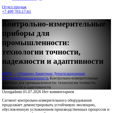
Отдел продаж
+7 499 703-17-61
Контрольно-измерительные
приборы для
промышленности:
технологии точности,
надежности и адаптивности
ОЗДС — Охранно-Защитные Дератизационные
Системы
Промышленность
Контрольно-измерительные
приборы для промышленности: технологии точности,
надежности и адаптивности
Ozorgadmin
01.07.2026
Нет комментариев
Сегмент контрольно-измерительного оборудования
продолжает демонстрировать устойчивую эволюцию,
обусловленную усложнением производственных процессов и