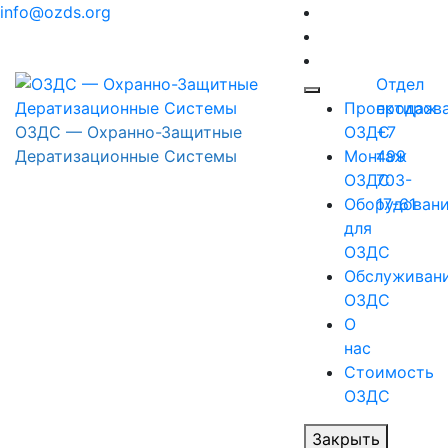
Перейти
info@ozds.org
к
содержимому
Отдел
Проектиров
продаж
ОЗДС — Охранно-Защитные
ОЗДС
+7
Дератизационные Системы
Монтаж
499
ОЗДС
703-
Оборудован
17-61
для
ОЗДС
Обслуживан
ОЗДС
О
нас
Стоимость
ОЗДС
Закрыть