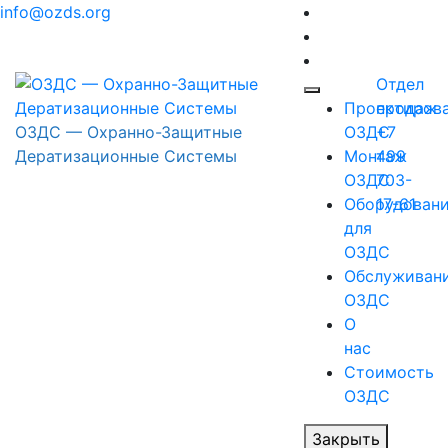
Перейти
info@ozds.org
к
содержимому
Отдел
Проектиров
продаж
ОЗДС — Охранно-Защитные
ОЗДС
+7
Дератизационные Системы
Монтаж
499
ОЗДС
703-
Оборудован
17-61
для
ОЗДС
Обслуживан
ОЗДС
О
нас
Стоимость
ОЗДС
Закрыть