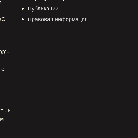
я
Публикации
ОО
Правовая информация
и
001-
уют
ть и
им