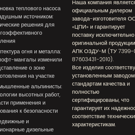
Наша компания являетс
новка теплового насоса
официальным дилером
здушным источником:
завода-изготовителя О
ические решения для
«ЦПИ» и гарантирует
ргоэффективного
поставку исключительно
пления
оригинальной продукци
АПК ОЗДУ-М (ТУ 7399-
тектура огня и металла:
87603431-2010).
 лофт-мангалы изменили
Все изделия соответств
ставление о зоне
установленным заводом
отовления на участке
стандартам качества и
мышленные альпинисты:
полностью
ологии высотных работ,
сертифицированы, что
сти применения и
гарантирует их надежнос
ования к безопасности
соответствие техническ
едвижные и
характеристикам.
ционарные дизельные