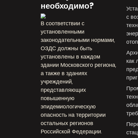
необходимо?
Уста
с во
В соответствии с
техн
установленными
эне
законодательными нормами,
ото
ОЗДС должны быть
Архи
установлены в каждом
как
здании Московского региона,
пред
а также в зданиях
приг
учреждений,
Про
представляющих
техн
повышенную
обла
эпидемиологическую
треб
опасность на территории
остальных регионов
Пер
Российской Федерации.
ста