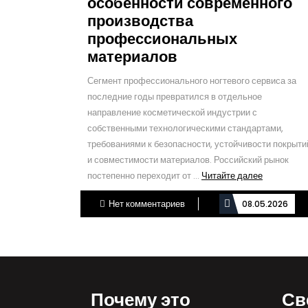
особенности современного
производства
профессиональных
материалов
Сегмент профессионального ногтевого сервиса за
последние годы превратился в отдельное
направление косметической индустрии с
собственными технологическими стандартами,
требованиями к безопасности, устойчивости покрыти
и совместимости материалов. Российский рынок
Читайте
постепенно переходит от ...
Читайте далее
далее
Нет комментариев
08.05.2026
Почему это
Св