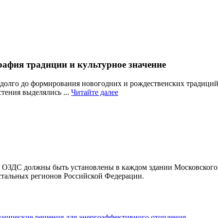
рафия традиции и культурное значение
адолго до формирования новогодних и рождественских традиций 
Читайте
тения выделялись ...
Читайте далее
далее
 ОЗДС должны быть установлены в каждом здании Московского 
тальных регионов Российской Федерации.
ехнические решения для энергоэффективного отопления