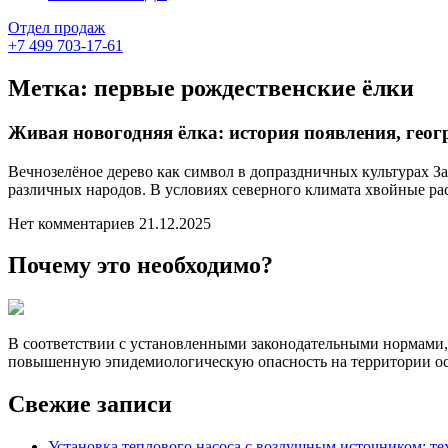
Отдел продаж
+7 499 703-17-61
Метка:
первые рождественские ёлки
Живая новогодняя ёлка: история появления, геог
Вечнозелёное дерево как символ в допраздничных культурах З
различных народов. В условиях северного климата хвойные рас
Нет комментариев
21.12.2025
Почему это необходимо?
В соответствии с установленными законодательными нормами,
повышенную эпидемиологическую опасность на территории ос
Свежие записи
Установка теплового насоса с воздушным источником: т