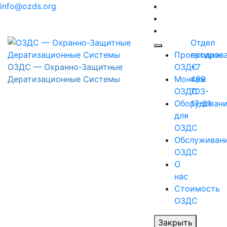
Перейти
info@ozds.org
к
содержимому
Отдел
Проектиров
продаж
ОЗДС — Охранно-Защитные
ОЗДС
+7
Дератизационные Системы
Монтаж
499
ОЗДС
703-
Оборудован
17-61
для
ОЗДС
Обслуживан
ОЗДС
О
нас
Стоимость
ОЗДС
Закрыть