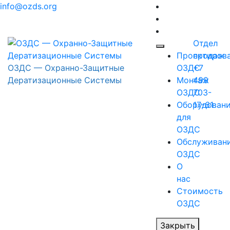
Перейти
info@ozds.org
к
содержимому
Отдел
Проектиров
продаж
ОЗДС — Охранно-Защитные
ОЗДС
+7
Дератизационные Системы
Монтаж
499
ОЗДС
703-
Оборудован
17-61
для
ОЗДС
Обслуживан
ОЗДС
О
нас
Стоимость
ОЗДС
Закрыть