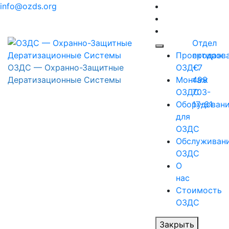
Перейти
info@ozds.org
к
содержимому
Отдел
Проектиров
продаж
ОЗДС — Охранно-Защитные
ОЗДС
+7
Дератизационные Системы
Монтаж
499
ОЗДС
703-
Оборудован
17-61
для
ОЗДС
Обслуживан
ОЗДС
О
нас
Стоимость
ОЗДС
Закрыть