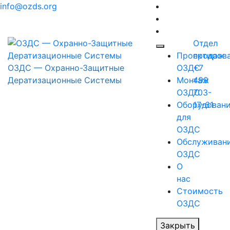
Перейти
info@ozds.org
к
содержимому
Отдел
Проектиров
продаж
ОЗДС — Охранно-Защитные
ОЗДС
+7
Дератизационные Системы
Монтаж
499
ОЗДС
703-
Оборудован
17-61
для
ОЗДС
Обслуживан
ОЗДС
О
нас
Стоимость
ОЗДС
Закрыть