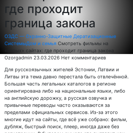
где проходит
граница закона
ОЗДС — Охранно-Защитные Дератизационные
Системы
Дом и семья
Смотреть фильмы на
«серых» сайтах: где проходит граница закона
Ozorgadmin
23.03.2026
Нет комментариев
Для русскоязычных жителей Эстонии, Латвии и
Литвы эта тема давно перестала быть отвлечённой.
Большая часть легальных каталогов в регионе
ориентирована либо на национальные языки, либо
на английскую дорожку, а русская озвучка и
привычные переводы часто оказываются за
пределами официальных сервисов. Из-за этого
многие идут на сайты, где всё уже собрано: фильм,
дубляж, быстрый поиск, плеер, иногда даже без